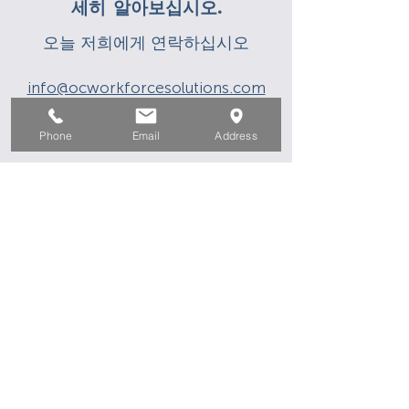
세히 알아보십시오.
오늘 저희에게 연락하십시오
info@ocworkforcesolutions.com
(714) 480-6500
Phone
Email
Address
가장 가까운 위치 찾기
집
구직자를 위해
기업용
청소년을 위한
이벤트