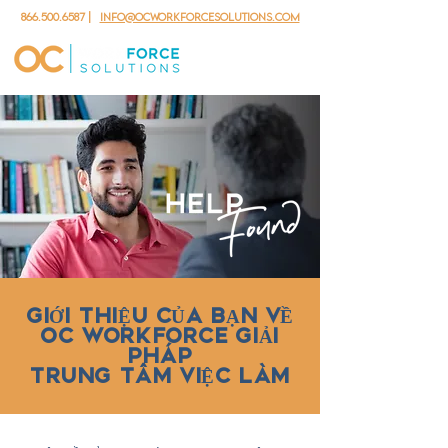
866.500.6587
|
info@ocworkforcesolutions.com
GIỚI THIỆU CỦA BẠN VỀ
OC WORKFORCE GIẢI
PHÁP
TRUNG TÂM VIỆC LÀM