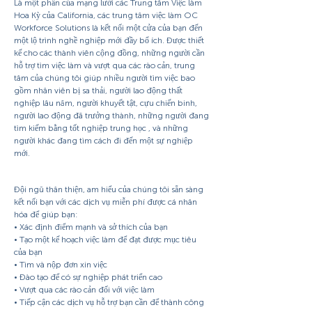
Là một phần của mạng lưới các Trung tâm Việc làm
Hoa Kỳ của California, các trung tâm việc làm OC
Workforce Solutions là kết nối một cửa của bạn đến
một lộ trình nghề nghiệp mới đầy bổ ích. Được thiết
kế cho các thành viên cộng đồng, những người cần
hỗ trợ tìm việc làm và vượt qua các rào cản, trung
tâm của chúng tôi giúp nhiều người tìm việc bao
gồm nhân viên bị sa thải, người lao động thất
nghiệp lâu năm, người khuyết tật, cựu chiến binh,
người lao động đã trưởng thành, những người đang
tìm kiếm bằng tốt nghiệp trung học , và những
người khác đang tìm cách đi đến một sự nghiệp
mới.
Đội ngũ thân thiện, am hiểu của chúng tôi sẵn sàng
kết nối bạn với các dịch vụ miễn phí được cá nhân
hóa để giúp bạn:
• Xác định điểm mạnh và sở thích của bạn
• Tạo một kế hoạch việc làm để đạt được mục tiêu
của bạn
• Tìm và nộp đơn xin việc
• Đào tạo để có sự nghiệp phát triển cao
• Vượt qua các rào cản đối với việc làm
• Tiếp cận các dịch vụ hỗ trợ bạn cần để thành công