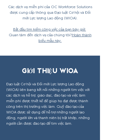
Các dịch vụ miễn phí của OC Workforce Solutions
được cung cấp thông qua Đạo luật Cơ hội và Đổi
mới Lực lượng Lao động (WIOA).
Bắt đầu tìm kiếm công việc của bạn bây giờ.
Quan tâm đến dịch vụ của chúng tôi?
Hoàn thành
biểu mẫu này.
GIỚI THIỆU WIOA
Đạo luật Cơ hội và Đổi mới Lực lượng Lao động
(WIOA) liên bang kết nối những người tìm việc với
các dịch vụ hỗ trợ, giáo dục, đào tạo và việc làm
miễn phí được thiết kế để giúp họ đạt được thành
công trên thị trường việc làm. Quỹ đào tạo của
WIOA được sử dụng để hỗ trợ những người lao
động, người lớn và thanh niên bị trật khớp, những
người cần được đào tạo để tìm việc làm.