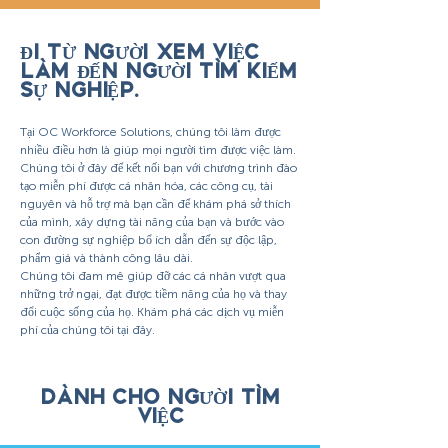
ĐI TỪ NGƯỜI XEM VIỆC
LÀM ĐẾN NGƯỜI TÌM KIẾM
SỰ NGHIỆP.
Tại OC Workforce Solutions, chúng tôi làm được
nhiều điều hơn là giúp mọi người tìm được việc làm.
Chúng tôi ở đây để kết nối bạn với chương trình đào
tạo miễn phí được cá nhân hóa, các công cụ, tài
nguyên và hỗ trợ mà bạn cần để khám phá sở thích
của mình, xây dựng tài năng của bạn và bước vào
con đường sự nghiệp bổ ích dẫn đến sự độc lập,
phẩm giá và thành công lâu dài.
Chúng tôi đam mê giúp đỡ các cá nhân vượt qua
những trở ngại, đạt được tiềm năng của họ và thay
đổi cuộc sống của họ. Khám phá các dịch vụ miễn
phí của chúng tôi tại đây.
DÀNH CHO NGƯỜI TÌM
VIỆC