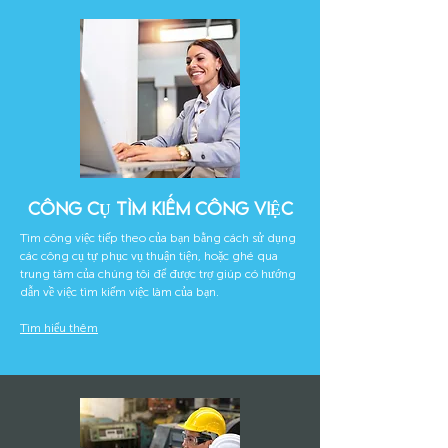
CÔNG CỤ TÌM KIẾM CÔNG VIỆC
Tìm công việc tiếp theo của bạn bằng cách sử dụng
các công cụ tự phục vụ thuận tiện, hoặc ghé qua
trung tâm của chúng tôi để được trợ giúp có hướng
dẫn về việc tìm kiếm việc làm của bạn.
Tìm hiểu thêm