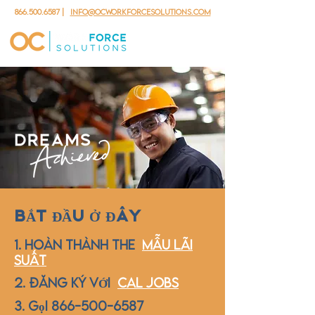
866.500.6587
|
info@ocworkforcesolutions.com
BẮT ĐẦU Ở ĐÂY
1. HOÀN THÀNH THE
MẪU lãi
suất
2. ĐĂNG KÝ VỚI
CAL JOBS
3. Gọi
866-500-6587