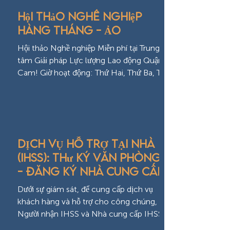
Hội thảo nghề nghiệp
hàng tháng - Ảo
Hội thảo Nghề nghiệp Miễn phí tại Trung
tâm Giải pháp Lực lượng Lao động Quận
Cam! Giờ hoạt động: Thứ Hai, Thứ Ba, Thứ
Năm, Thứ Sáu: 9...
DỊCH VỤ HỖ TRỢ TẠI NHÀ
(IHSS): Thư ký văn phòng I
- Đăng ký nhà cung cấp
Dưới sự giám sát, để cung cấp dịch vụ
khách hàng và hỗ trợ cho công chúng,
Người nhận IHSS và Nhà cung cấp IHSS
qua điện thoại, trực tiếp...