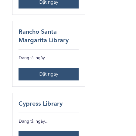
Đặt ngay
Rancho Santa
Margarita Library
Đang tải ngày...
Đặt ngay
Cypress Library
Đang tải ngày...