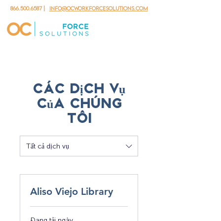
866.500.6587
|
info@ocworkforcesolutions.com
Các dịch vụ
của chúng
tôi
Tất cả dịch vụ
Aliso Viejo Library
Đang tải ngày...