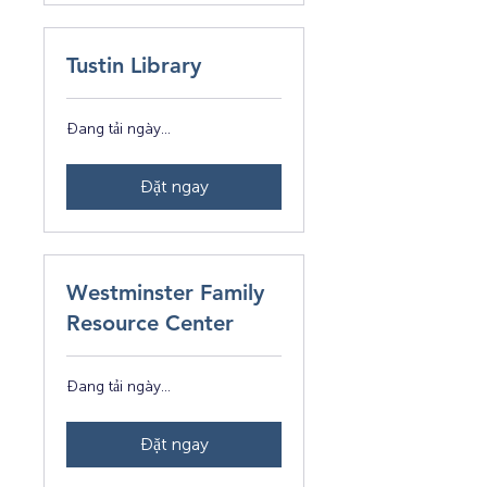
Tustin Library
Đang tải ngày...
Đặt ngay
Westminster Family
Resource Center
Đang tải ngày...
Đặt ngay