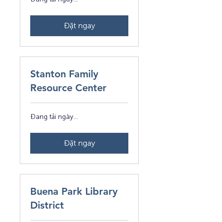
Đặt ngay
Stanton Family
Resource Center
Đang tải ngày...
Đặt ngay
Buena Park Library
District