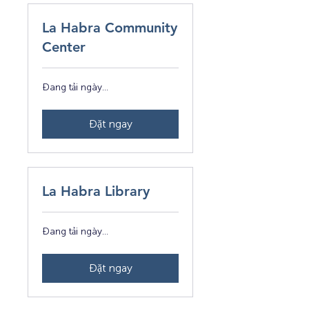
La Habra Community
Center
Đang tải ngày...
Đặt ngay
La Habra Library
Đang tải ngày...
Đặt ngay