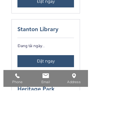
Đặt ngay
Stanton Library
Đang tải ngày...
Đặt ngay
Phone
Email
Address
Heritage Park
Library
Đang tải ngày...