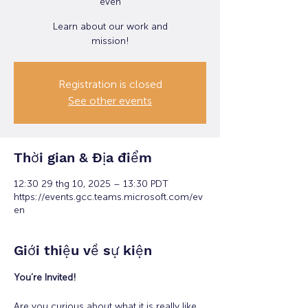
even
Learn about our work and
mission!
Registration is closed
See other events
Thời gian & Địa điểm
12:30 29 thg 10, 2025 – 13:30 PDT
https://events.gcc.teams.microsoft.com/ev
en
Giới thiệu về sự kiện
You’re Invited!
Are you curious about what it is really like 