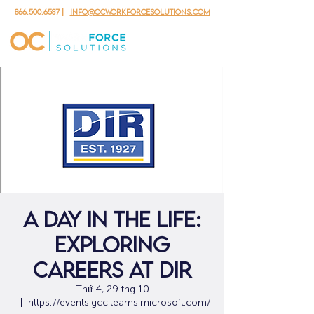
866.500.6587
|
info@ocworkforcesolutions.com
A DAY IN THE LIFE:
EXPLORING
CAREERS AT DIR
Thứ 4, 29 thg 10
  |  
https://events.gcc.teams.microsoft.com/