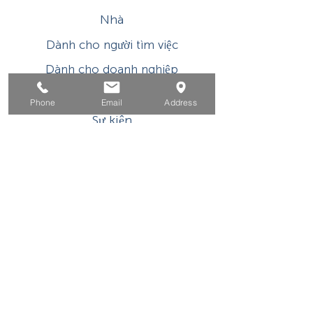
Nhà
Dành cho người tìm việc
Dành cho doanh nghiệp
Cho tuổi trẻ
Phone
Email
Address
Sự kiện
Về
Tiếp xúc
Chương trình hoặc hoạt động được hỗ trợ tài
chính của WIOA Title I này là một chương trình
/ nhà tuyển dụng có cơ hội bình đẳng. Các dịch