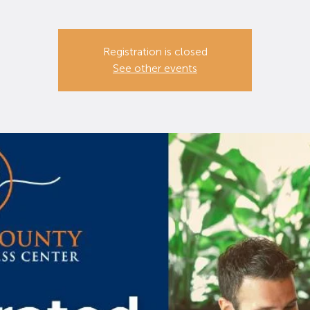
Registration is closed
See other events