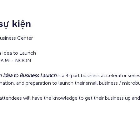
 sự kiện
siness Center
 Idea to Launch
30 A.M. - NOON
Idea to Business Launch
is a 4-part business accelerator serie
rmation, and preparation to launch their small business / microbu
attendees will have the knowledge to get their business up and 