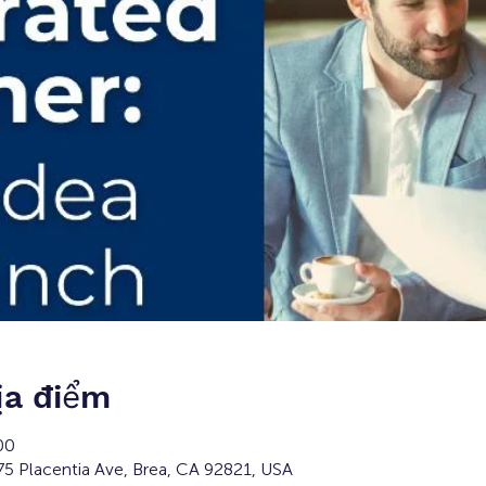
ịa điểm
00
5 Placentia Ave, Brea, CA 92821, USA