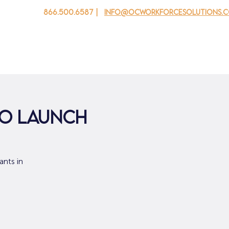
866.500.6587 |
info@ocworkforcesolutions.
 cho doanh nghiệp
Cho tuổi trẻ
Events
Về chúng tôi
to Launch
ants in