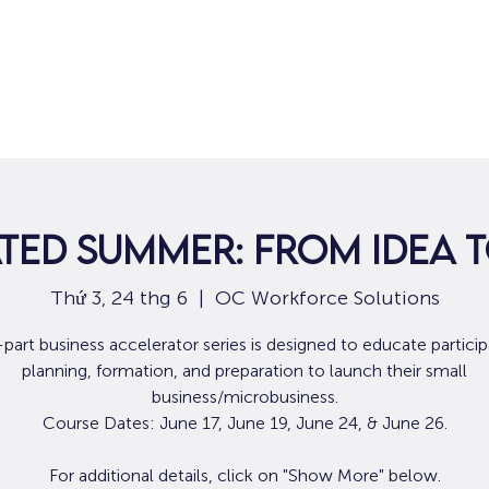
Nhà
Dành cho người tìm việc
Dành
ted Summer: From Idea 
Thứ 3, 24 thg 6
  |  
OC Workforce Solutions
-part business accelerator series is designed to educate particip
planning, formation, and preparation to launch their small
business/microbusiness.
Course Dates: June 17, June 19, June 24, & June 26.
For additional details, click on "Show More" below.