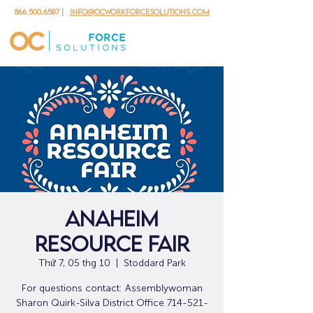
866.500.6587
|
info@ocworkforcesolutions.com
Anaheim
Resource Fair
Thứ 7, 05 thg 10
  |  
Stoddard Park
For questions contact: Assemblywoman
Sharon Quirk-Silva District Office 714-521-