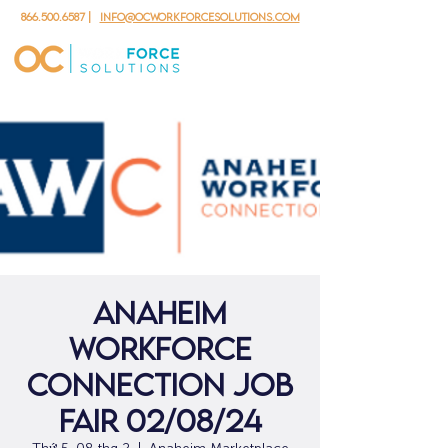
866.500.6587
|
info@ocworkforcesolutions.com
Anaheim
Workforce
Connection Job
Fair 02/08/24