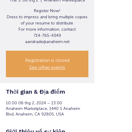
Thứ 5, 08 thg 2
  |  
Anaheim Marketplace
Register Now!
Dress to impress and bring multiple copies
of your resume to distribute.
For more information, contact
714-765-4349
Registration is closed
See other events
Thời gian & Địa điểm
10:00 08 thg 2, 2024 – 13:00
Anaheim Marketplace, 1440 S Anaheim
Blvd, Anaheim, CA 92805, USA
Giới thiệu về sự kiện