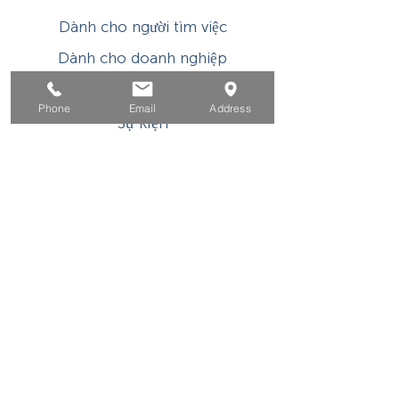
Dành cho người tìm việc
Dành cho doanh nghiệp
Cho tuổi trẻ
Phone
Email
Address
Sự kiện
Về
Tiếp xúc
Chương trình hoặc hoạt động được hỗ trợ tài
chính của WIOA Title I này là một chương trình
/ nhà tuyển dụng có cơ hội bình đẳng. Các dịch
vụ và hỗ trợ phụ trợ được cung cấp theo yêu cầu
cho các cá nhân khuyết tật. Người dùng TDD /