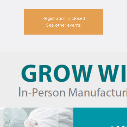
Registration is closed
See other events