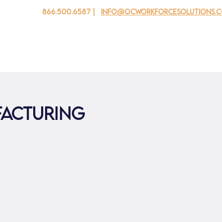
866.500.6587 |
info@ocworkforcesolutions.
 cho doanh nghiệp
Cho tuổi trẻ
Events
Về chúng tôi
facturing