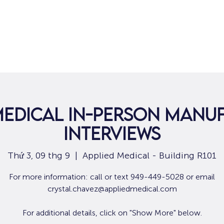
Nhà
Dành cho người tìm việc
Dành
Medical In-Person Manu
Interviews
Thứ 3, 09 thg 9
  |  
Applied Medical - Building R101
For more information: call or text 949-449-5028 or email
crystal.chavez@appliedmedical.com
For additional details, click on "Show More" below.