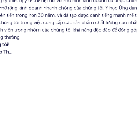
 ty thiết bị y tế thế hệ mới với mô hình kinh doanh đã được chứ
à mở rộng kinh doanh nhanh chóng của chúng tôi. Y học Ứng dụng 
iên tiến trong hơn 30 năm, và đã tạo được danh tiếng mạnh mẽ 
chúng tôi trong việc cung cấp các sản phẩm chất lượng cao nhất
h viên trong nhóm của chúng tôi khả năng độc đáo để đóng góp 
ng thường.
 tôi!
ếp Th…