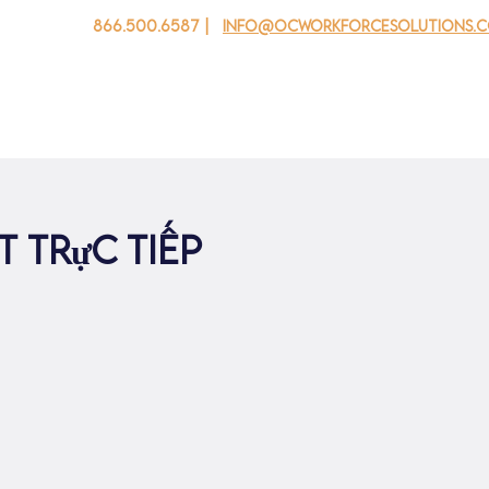
866.500.6587 |
info@ocworkforcesolutions.
 cho doanh nghiệp
Cho tuổi trẻ
Events
Về chúng tôi
 trực tiếp