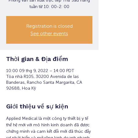
Phỏng vấn sản xuất trực tiếp Thứ Sáu hàng
tuần từ 10: 00-2: 00
Registration is closed
See other events
Thời gian & Địa điểm
10:00 09 thg 9, 2022 – 14:00 PDT
Tòa nhà R105, 30200 Avenida de las
Banderas, Rancho Santa Margarita, CA
92688, Hoa Kỳ
Giới thiệu về sự kiện
Applied Medical là một công ty thiết bị y tế 
thế hệ mới với mô hình kinh doanh đã được 
chứng minh và cam kết đổi mới đã thúc đẩy 
sự phát triển và mở rộng kinh doanh nhanh 