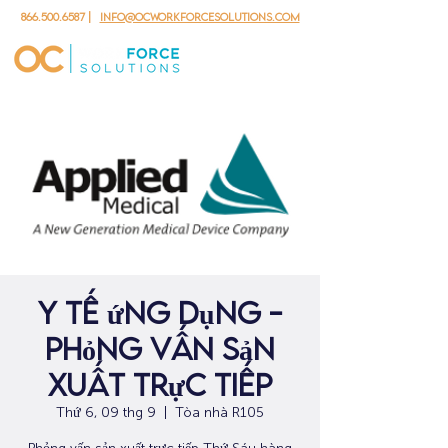
866.500.6587
|
info@ocworkforcesolutions.com
Y tế ứng dụng -
Phỏng vấn sản
xuất trực tiếp
Thứ 6, 09 thg 9
  |  
Tòa nhà R105