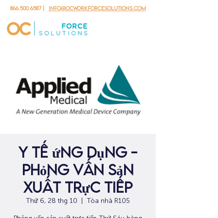
866.500.6587
|
info@ocworkforcesolutions.com
Y tế ứng dụng -
Phỏng vấn sản
xuất trực tiếp
Thứ 6, 28 thg 10
  |  
Tòa nhà R105