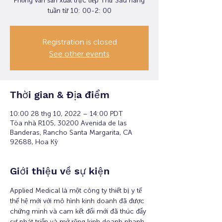
Phỏng vấn sản xuất trực tiếp Thứ Sáu hàng
tuần từ 10: 00-2: 00
Registration is closed
See other events
Thời gian & Địa điểm
10:00 28 thg 10, 2022 – 14:00 PDT
Tòa nhà R105, 30200 Avenida de las
Banderas, Rancho Santa Margarita, CA
92688, Hoa Kỳ
Giới thiệu về sự kiện
Applied Medical là một công ty thiết bị y tế 
thế hệ mới với mô hình kinh doanh đã được 
chứng minh và cam kết đổi mới đã thúc đẩy 
sự phát triển và mở rộng kinh doanh nhanh 