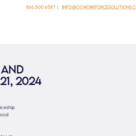
866.500.6587 |
info@ocworkforcesolutions.
 cho doanh nghiệp
Cho tuổi trẻ
Events
Về chúng tôi
 and
1, 2024
iceship
Food