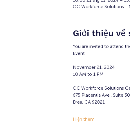
10:00 21 thg 11, 2024 – 13
OC Workforce Solutions - N
Giới thiệu về
You are invited to attend 
Event.
November 21, 2024 
10 AM to 1 PM
OC Workforce Solutions Ce
675 Placentia Ave., Suite 3
Brea, CA 92821  
Hiện thêm