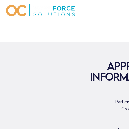
App
Inform
Partic
Gro