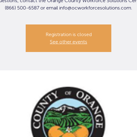
uestions, contact the Orange County Workforce Solutions Cen
(866) 500-6587 or email info@ocworkforcesolutions.com.
Registration is closed
See other events