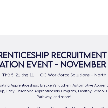
Nhà
Dành cho người tìm việc
Dành
renticeship Recruitment
ation Event - November 2
Thứ 5, 21 thg 11
  |  
OC Workforce Solutions - North
ipating Apprenticeships: Bracken's Kitchen, Automotive Apprent
up, Early Childhood Apprenticeship Program, Healthy School 
Pathway, and more!