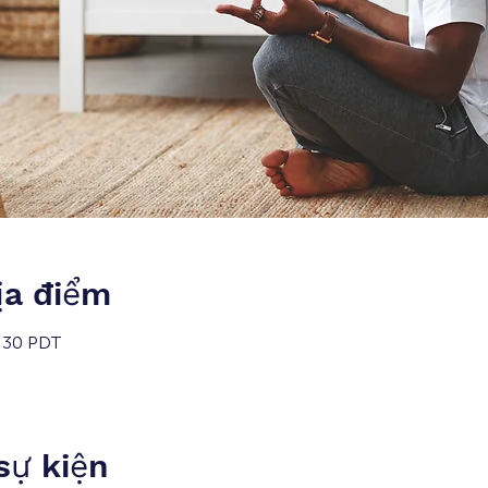
ịa điểm
1:30 PDT
 sự kiện