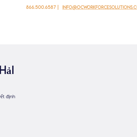
866.500.6587 |
info@ocworkforcesolutions.
 cho doanh nghiệp
Cho tuổi trẻ
Events
Về chúng tôi
hải
ết định