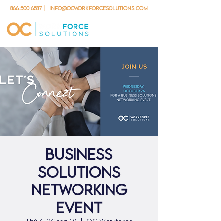
866.500.6587
|
info@ocworkforcesolutions.com
Business
Solutions
Networking
Event