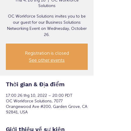
Thứ 4, 26 thg 10
  |  
OC Workforce
Solutions
OC Workforce Solutions invites you to be
our guest for our Business Solutions
Networking Event on Wednesday, October
26.
Registration is closed
See other events
Thời gian & Địa điểm
17:00 26 thg 10, 2022 – 20:00 PDT
OC Workforce Solutions, 7077
Orangewood Ave #200, Garden Grove, CA
92841, USA
Giới thiệu về sự kiện