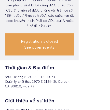
Hãy nộp đơn ngay hôm nay để dành thời
gian phỏng vấn! Đi bộ cũng được chào đón.
Các ứng viên sẽ được phỏng vấn trên cơ sở
"Đến trước / Phục vụ trước", các cuộc hẹn rất
được khuyến khích. Phải có CDL Loại A hoặc
B để đủ điều kiện.
Registration is closed
See other events
Thời gian & Địa điểm
9:00 18 thg 8, 2022 – 15:00 PDT
Quản lý chất thải, 1970 E 213th St, Carson,
CA 90810, Hoa Kỳ
Giới thiệu về sự kiện