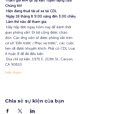
Tham gia WM tại Sự kiện Tuyển dụng của 
Chúng tôi!
Hiện đang thuê tài xế xe tải CDL
Ngày 18 tháng 8 9:00 sáng đến 3:00 chiều
Làm thế nào để tham gia:
 Hãy nộp đơn ngay hôm nay để dành thời 
gian phỏng vấn! Đi bộ cũng được chào 
đón. Các ứng viên sẽ được phỏng vấn trên 
cơ sở "Đến trước / Phục vụ trước", các cuộc 
hẹn rất được khuyến khích. Phải có CDL Loại 
A hoặc B để đủ điều kiện.
 Địa chỉ sự kiện: 1970 E. 213th St., Carson, 
CA 90810
Hiện thêm
Chia sẻ sự kiện của bạn