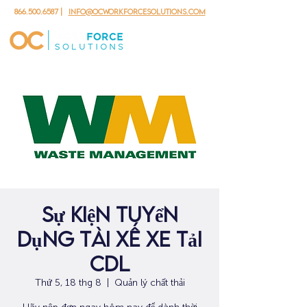
866.500.6587
|
info@ocworkforcesolutions.com
Sự kiện tuyển
dụng tài xế xe tải
CDL
Thứ 5, 18 thg 8
  |  
Quản lý chất thải