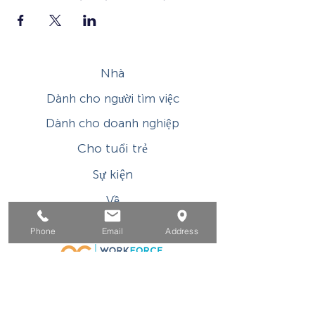
Nhà
Dành cho người tìm việc
Dành cho doanh nghiệp
Cho tuổi trẻ
Sự kiện
Về
Tiếp xúc
Phone
Email
Address