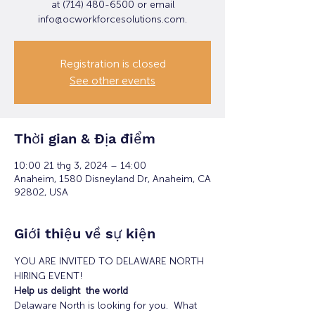
at (714) 480-6500 or email
info@ocworkforcesolutions.com.
Registration is closed
See other events
Thời gian & Địa điểm
10:00 21 thg 3, 2024 – 14:00
Anaheim, 1580 Disneyland Dr, Anaheim, CA
92802, USA
Giới thiệu về sự kiện
YOU ARE INVITED TO DELAWARE NORTH 
HIRING EVENT!
Help us delight  the world
Delaware North is looking for you.  What 