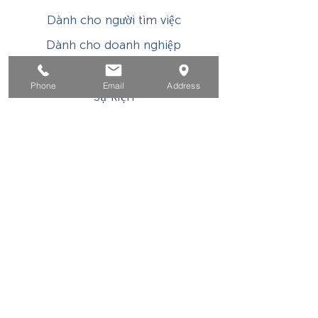
Dành cho người tìm việc
Dành cho doanh nghiệp
Cho tuổi trẻ
Phone
Email
Address
Sự kiện
Về
Tiếp xúc
Chương trình hoặc hoạt động được hỗ trợ tài
chính của WIOA Title I này là một chương trình
/ nhà tuyển dụng có cơ hội bình đẳng. Các dịch
vụ và hỗ trợ phụ trợ được cung cấp theo yêu cầu
cho các cá nhân khuyết tật. Người dùng TDD /