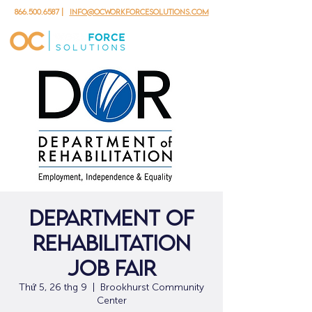
866.500.6587
|
info@ocworkforcesolutions.com
Department of
Rehabilitation
Job Fair
Thứ 5, 26 thg 9
  |  
Brookhurst Community
Center