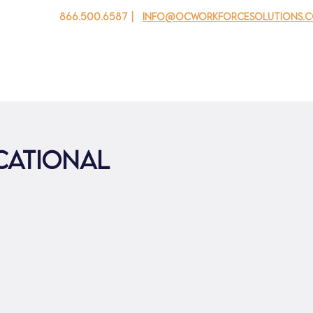
866.500.6587 |
info@ocworkforcesolutions.
 cho doanh nghiệp
Cho tuổi trẻ
Events
Về chúng tôi
cational