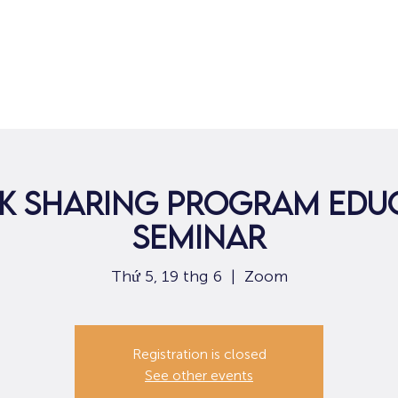
Nhà
Dành cho người tìm việc
Dành
k Sharing Program Edu
Seminar
Thứ 5, 19 thg 6
  |  
Zoom
Registration is closed
See other events