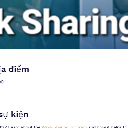
ịa điểm
00
 sự kiện
fs? Learn about the 
Work Sharing program
 and how it helps to