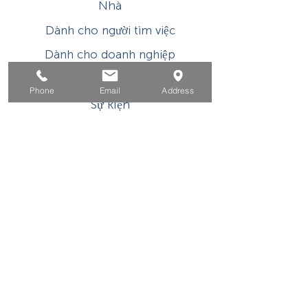
Nhà
Dành cho người tìm việc
Dành cho doanh nghiệp
Cho tuổi trẻ
Phone
Email
Address
Sự kiện
Về
Tiếp xúc
Chương trình hoặc hoạt động được hỗ trợ tài
chính của WIOA Title I này là một chương trình
/ nhà tuyển dụng có cơ hội bình đẳng. Các dịch
vụ và hỗ trợ phụ trợ được cung cấp theo yêu cầu