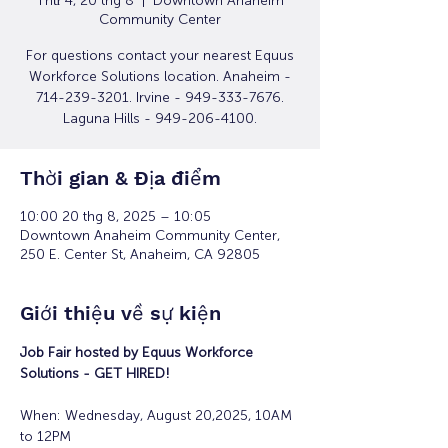
Thứ 4, 20 thg 8
  |  
Downtown Anaheim
Community Center
For questions contact your nearest Equus
Workforce Solutions location. Anaheim -
714-239-3201. Irvine - 949-333-7676.
Laguna Hills - 949-206-4100.
Thời gian & Địa điểm
10:00 20 thg 8, 2025 – 10:05
Downtown Anaheim Community Center,
250 E. Center St, Anaheim, CA 92805
Giới thiệu về sự kiện
Job Fair hosted by Equus Workforce 
Solutions - GET HIRED! 
When: Wednesday, August 20,2025, 10AM 
to 12PM 