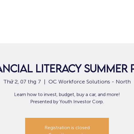
Nhà
Dành cho người tìm việc
Dành
nancial Literacy Summer
Thứ 2, 07 thg 7
  |  
OC Workforce Solutions - North
Learn how to invest, budget, buy a car, and more!
Presented by Youth Investor Corp.
Registration is closed