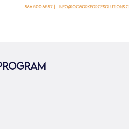
866.500.6587 |
info@ocworkforcesolutions.
 cho doanh nghiệp
Cho tuổi trẻ
Events
Về chúng tôi
 Program