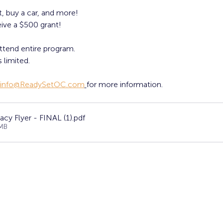
, buy a car, and more!
ive a $500 grant! 
ttend entire program. 
 limited. 
info@ReadySetOC.com
for more information.
acy Flyer - FINAL (1)
.pdf
MB