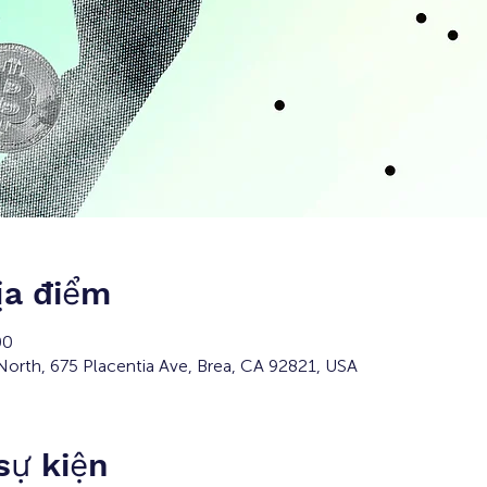
ịa điểm
00
orth, 675 Placentia Ave, Brea, CA 92821, USA
 sự kiện