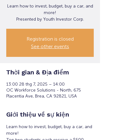
Learn how to invest, budget, buy a car, and
more!
Presented by Youth Investor Corp.
Registration is closed
See other events
Thời gian & Địa điểm
13:00 28 thg 7, 2025 – 14:00
OC Workforce Solutions - North, 675
Placentia Ave, Brea, CA 92821, USA
Giới thiệu về sự kiện
Learn how to invest, budget, buy a car, and 
more!
Top two students each receive a $500 