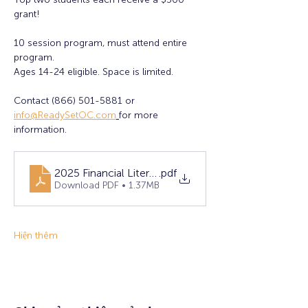
grant! 
10 session program, must attend entire 
program. 
Ages 14-24 eligible. Space is limited. 
Contact (866) 501-5881 or 
info@ReadySetOC.com
for more 
information.
2025 Financial Literacy Flyer - FINAL (1)
.pdf
Download PDF • 1.37MB
Hiện thêm