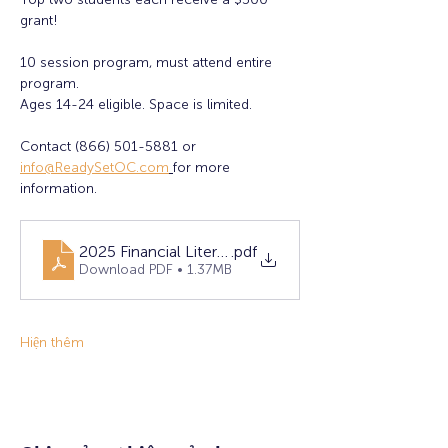
grant! 
10 session program, must attend entire 
program. 
Ages 14-24 eligible. Space is limited. 
Contact (866) 501-5881 or 
info@ReadySetOC.com
for more 
information.
2025 Financial Literacy Flyer - FINAL (1)
.pdf
Download PDF • 1.37MB
Hiện thêm