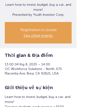
Learn how to invest, budget, buy a car, and
more!
Presented by Youth Investor Corp.
Registration is closed
See other events
Thời gian & Địa điểm
13:00 04 thg 8, 2025 – 14:00
OC Workforce Solutions - North, 675
Placentia Ave, Brea, CA 92821, USA
Giới thiệu về sự kiện
Learn how to invest, budget, buy a car, and 
more!
Top two students each receive a $500 