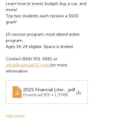
Learn how to invest, budget, buy a car, and 
more!
Top two students each receive a $500 
grant! 
10 session program, must attend entire 
program. 
Ages 14-24 eligible. Space is limited. 
Contact (866) 501-5881 or 
info@ReadySetOC.com
for more 
information.
2025 Financial Literacy Flyer - FINAL (1)
.pdf
Download PDF • 1.37MB
Hiện thêm