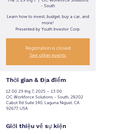
Thứ 3, 29 thg 7
  |  
OC Workforce Solutions
- South
Learn how to invest, budget, buy a car, and
more!
Presented by Youth Investor Corp.
Registration is closed
See other events
Thời gian & Địa điểm
12:00 29 thg 7, 2025 – 13:00
OC Workforce Solutions - South, 28202
Cabot Rd Suite 140, Laguna Niguel, CA
92677, USA
Giới thiệu về sự kiện