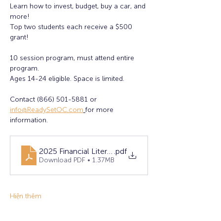
Learn how to invest, budget, buy a car, and 
more!
Top two students each receive a $500 
grant! 
10 session program, must attend entire 
program. 
Ages 14-24 eligible. Space is limited. 
Contact (866) 501-5881 or 
info@ReadySetOC.com
for more 
information.
2025 Financial Literacy Flyer - FINAL (1)
.pdf
Download PDF • 1.37MB
Hiện thêm