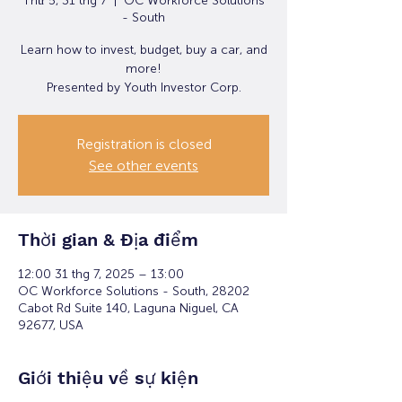
Thứ 5, 31 thg 7
  |  
OC Workforce Solutions
- South
Learn how to invest, budget, buy a car, and
more!
Presented by Youth Investor Corp.
Registration is closed
See other events
Thời gian & Địa điểm
12:00 31 thg 7, 2025 – 13:00
OC Workforce Solutions - South, 28202
Cabot Rd Suite 140, Laguna Niguel, CA
92677, USA
Giới thiệu về sự kiện