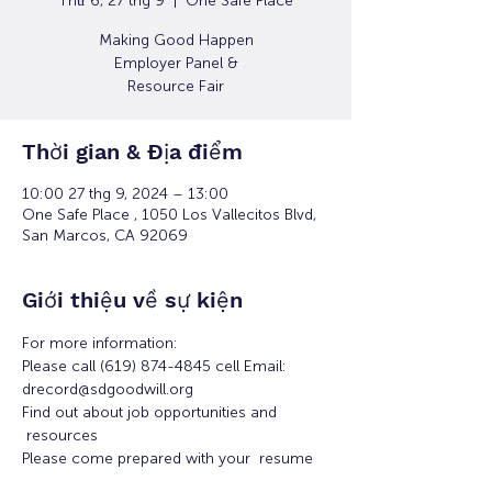
Thứ 6, 27 thg 9
  |  
One Safe Place
Making Good Happen
Employer Panel &
Resource Fair
Thời gian & Địa điểm
10:00 27 thg 9, 2024 – 13:00
One Safe Place , 1050 Los Vallecitos Blvd,
San Marcos, CA 92069
Giới thiệu về sự kiện
For more information:
Please call (619) 874-4845 cell Email: 
drecord@sdgoodwill.org
Find out about job opportunities and 
 resources
Please come prepared with your  resume