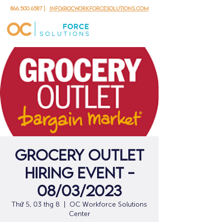
866.500.6587
|
info@ocworkforcesolutions.com
Grocery Outlet
Hiring Event -
08/03/2023
Thứ 5, 03 thg 8
  |  
OC Workforce Solutions
Center