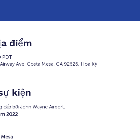
ịa điểm
0 PDT
 Airway Ave, Costa Mesa, CA 92626, Hoa Kỳ
 sự kiện
g cấp bởi John Wayne Airport.
năm 2022
a Mesa