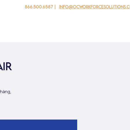
866.500.6587 |
info@ocworkforcesolutions.
 cho doanh nghiệp
Cho tuổi trẻ
Events
Về chúng tôi
air
 hàng,