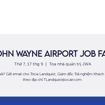
Nhà
Dành cho người tìm việc
Dành
hn Wayne Airport Job F
Thứ 7, 17 thg 9
  |  
Tòa nhà quản trị JWA
ỏi? Gửi email cho Tricia Landquist, Giám đốc Trải nghiệm Khách
theo địa chỉ TLandquist@ocair.com.