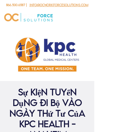
866.500.6587
|
info@ocworkforcesolutions.com
Sự kiện tuyển
dụng đi bộ vào
ngày thứ Tư của
KPC Health -