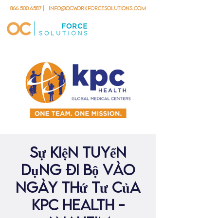
866.500.6587
|
info@ocworkforcesolutions.com
Sự kiện tuyển
dụng đi bộ vào
ngày thứ Tư của
KPC Health -