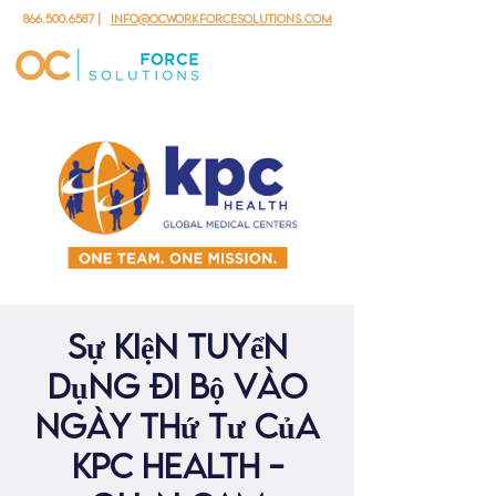
866.500.6587
|
info@ocworkforcesolutions.com
Sự kiện tuyển
dụng đi bộ vào
ngày thứ Tư của
KPC Health -