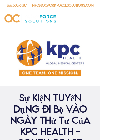
866.500.6587
|
info@ocworkforcesolutions.com
Sự kiện tuyển
dụng đi bộ vào
ngày thứ Tư của
KPC Health -