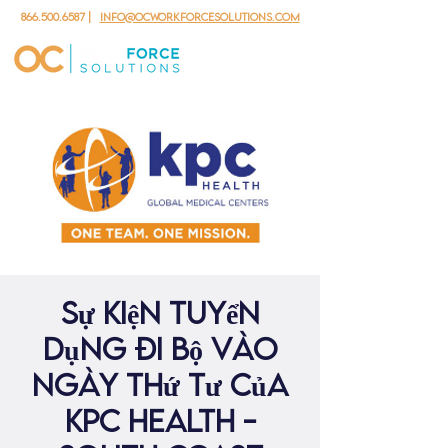
866.500.6587
|
info@ocworkforcesolutions.com
Sự kiện tuyển
dụng đi bộ vào
ngày thứ Tư của
KPC Health -