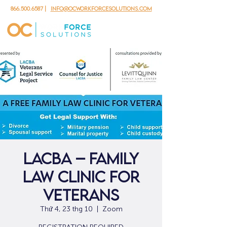
866.500.6587
|
info@ocworkforcesolutions.com
LACBA – Family
Law Clinic for
Veterans
Thứ 4, 23 thg 10
  |  
Zoom