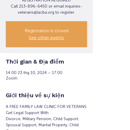
REGISTRATION REQUIRED
Call 213-896-6450 or email inquiries-
veterans@lacba.org to register.
Registration is closed
See other events
Thời gian & Địa điểm
14:00 23 thg 10, 2024 – 17:00
Zoom
Giới thiệu về sự kiện
A FREE FAMILY LAW CLINIC FOR VETERANS
Get Legal Support With:
Divorce, Military Pension, Child Support, 
Spousal Support, Marital Property, Child 