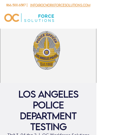
866.500.6587
|
info@ocworkforcesolutions.com
Los Angeles
Police
Department
Testing