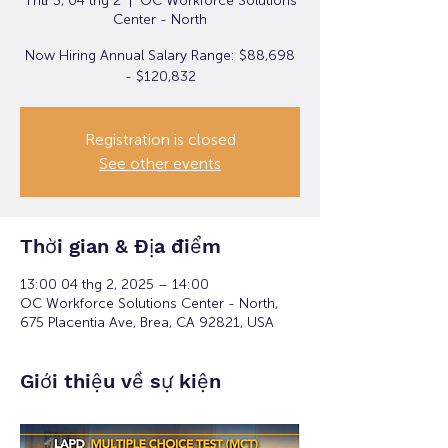
Thứ 3, 04 thg 2
  |  
OC Workforce Solutions
Center - North
Now Hiring Annual Salary Range: $88,698
- $120,832
Registration is closed
See other events
Thời gian & Địa điểm
13:00 04 thg 2, 2025 – 14:00
OC Workforce Solutions Center - North,
675 Placentia Ave, Brea, CA 92821, USA
Giới thiệu về sự kiện