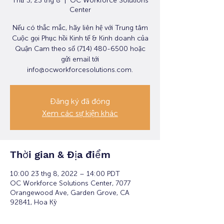
Thứ 3, 23 thg 8
  |  
OC Workforce Solutions
Center
Nếu có thắc mắc, hãy liên hệ với Trung tâm
Cuộc gọi Phục hồi Kinh tế & Kinh doanh của
Quận Cam theo số (714) 480-6500 hoặc
gửi email tới
info@ocworkforcesolutions.com.
Đăng ký đã đóng
Xem các sự kiện khác
Thời gian & Địa điểm
10:00 23 thg 8, 2022 – 14:00 PDT
OC Workforce Solutions Center, 7077
Orangewood Ave, Garden Grove, CA
92841, Hoa Kỳ