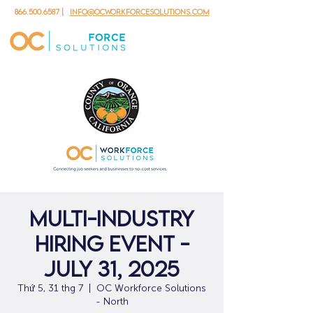
866.500.6587
|
info@ocworkforcesolutions.com
Multi-Industry
Hiring Event -
July 31, 2025
Thứ 5, 31 thg 7
  |  
OC Workforce Solutions
- North