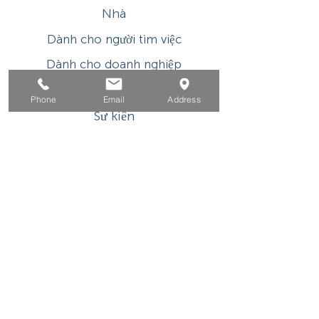
Nhà
Dành cho người tìm việc
Dành cho doanh nghiệp
Cho tuổi trẻ
Phone
Email
Address
Sự kiện
Về
Tiếp xúc
Chương trình hoặc hoạt động được hỗ trợ tài
chính của WIOA Title I này là một chương trình
/ nhà tuyển dụng có cơ hội bình đẳng. Các dịch
vụ và hỗ trợ phụ trợ được cung cấp theo yêu cầu