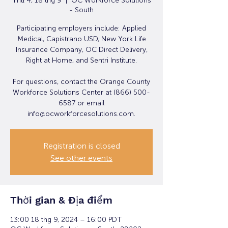
Thứ 4, 18 thg 9
  |  
OC Workforce Solutions
- South
Participating employers include: Applied
Medical, Capistrano USD, New York Life
Insurance Company, OC Direct Delivery,
Right at Home, and Sentri Institute.
For questions, contact the Orange County
Workforce Solutions Center at (866) 500-
6587 or email
info@ocworkforcesolutions.com.
Registration is closed
See other events
Thời gian & Địa điểm
13:00 18 thg 9, 2024 – 16:00 PDT