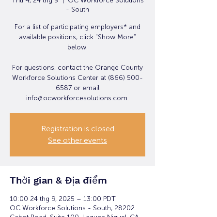
Thứ 4, 24 thg 9
  |  
OC Workforce Solutions
- South
For a list of participating employers* and
available positions, click "Show More"
below.
For questions, contact the Orange County
Workforce Solutions Center at (866) 500-
6587 or email
info@ocworkforcesolutions.com.
Registration is closed
See other events
Thời gian & Địa điểm
10:00 24 thg 9, 2025 – 13:00 PDT
OC Workforce Solutions - South, 28202