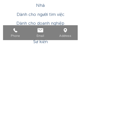
Nhà
Dành cho người tìm việc
Dành cho doanh nghiệp
Cho tuổi trẻ
Phone
Email
Address
Sự kiện
Về
Tiếp xúc
Chương trình hoặc hoạt động được hỗ trợ tài
chính của WIOA Title I này là một chương trình
/ nhà tuyển dụng có cơ hội bình đẳng. Các dịch
vụ và hỗ trợ phụ trợ được cung cấp theo yêu cầu