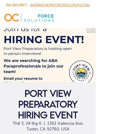
866.500.6587
|
info@ocworkforcesolutions.com
Port View
Preparatory
Hiring Event
Thứ 3, 24 thg 6
  |  
1361 Valencia Ave,
Tustin, CA 92780, USA