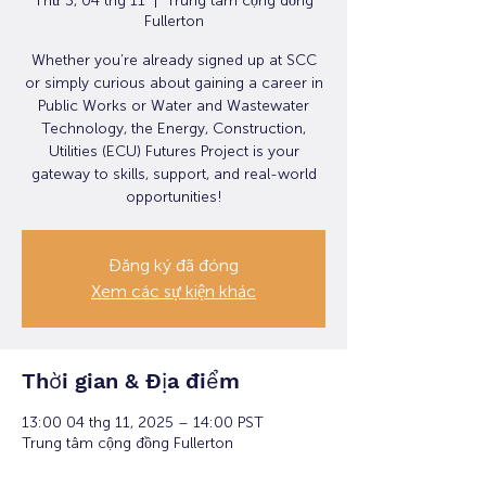
Thứ 3, 04 thg 11
  |  
Trung tâm cộng đồng
Fullerton
Whether you’re already signed up at SCC
or simply curious about gaining a career in
Public Works or Water and Wastewater
Technology, the Energy, Construction,
Utilities (ECU) Futures Project is your
gateway to skills, support, and real-world
opportunities!
Đăng ký đã đóng
Xem các sự kiện khác
Thời gian & Địa điểm
13:00 04 thg 11, 2025 – 14:00 PST
Trung tâm cộng đồng Fullerton