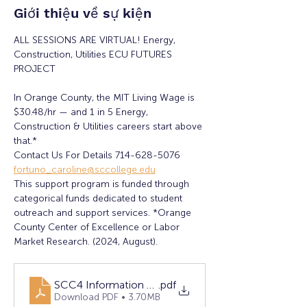
Giới thiệu về sự kiện
ALL SESSIONS ARE VIRTUAL! Energy, 
Construction, Utilities ECU FUTURES 
PROJECT
In Orange County, the MIT Living Wage is 
$30.48/hr — and 1 in 5 Energy, 
Construction & Utilities careers start above 
that.*
Contact Us For Details 714-628-5076 
fortuno_caroline@sccollege.edu
This support program is funded through 
categorical funds dedicated to student 
outreach and support services. *Orange 
County Center of Excellence or Labor 
Market Research. (2024, August).
SCC4 Information Sessions (1)
.pdf
Download PDF • 3.70MB