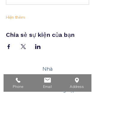
Hiện thêm
Chia sẻ sự kiện của bạn
Nhà
Dành cho người tìm việc
Phone
Email
Address
Dành cho doanh nghiệp
Cho tuổi trẻ
Sự kiện
Về