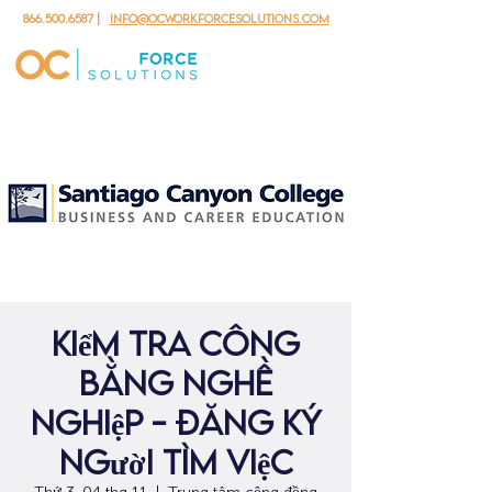
866.500.6587
|
info@ocworkforcesolutions.com
kiểm tra công
bằng nghề
nghiệp - đăng ký
người tìm việc