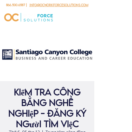
866.500.6587
|
info@ocworkforcesolutions.com
kiểm tra công
bằng nghề
nghiệp - đăng ký
người tìm việc