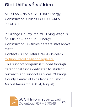
Giới thiệu về sự kiện
ALL SESSIONS ARE VIRTUAL! Energy, 
Construction, Utilities ECU FUTURES 
PROJECT
In Orange County, the MIT Living Wage is 
$30.48/hr — and 1 in 5 Energy, 
Construction & Utilities careers start above 
that.*
Contact Us For Details 714-628-5076 
fortuno_caroline@sccollege.edu
This support program is funded through 
categorical funds dedicated to student 
outreach and support services. *Orange 
County Center of Excellence or Labor 
Market Research. (2024, August).
SCC4 Information Sessions (1)
.pdf
Download PDF • 3.70MB