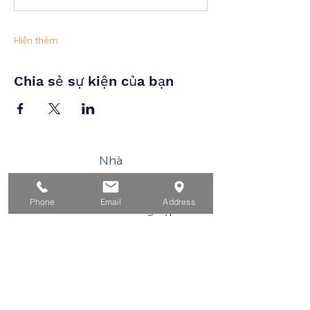
Hiện thêm
Chia sẻ sự kiện của bạn
Nhà
Dành cho người tìm việc
Phone
Email
Address
Dành cho doanh nghiệp
Cho tuổi trẻ
Sự kiện
Về