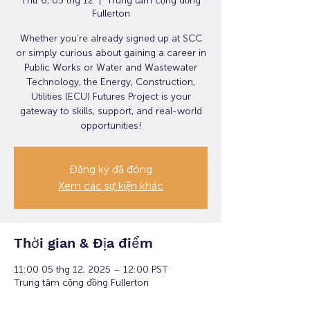
Thứ 6, 05 thg 12
  |  
Trung tâm cộng đồng
Fullerton
Whether you’re already signed up at SCC
or simply curious about gaining a career in
Public Works or Water and Wastewater
Technology, the Energy, Construction,
Utilities (ECU) Futures Project is your
gateway to skills, support, and real-world
opportunities!
Đăng ký đã đóng
Xem các sự kiện khác
Thời gian & Địa điểm
11:00 05 thg 12, 2025 – 12:00 PST
Trung tâm cộng đồng Fullerton