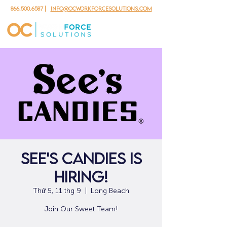
866.500.6587
|
info@ocworkforcesolutions.com
SEE'S CANDIES IS
HIRING!
Thứ 5, 11 thg 9
  |  
Long Beach
Join Our Sweet Team!