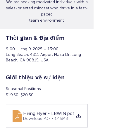
We are seeking motivated individuals with a
sales-oriented mindset who thrive in a fast-
paced
team environment.
Thời gian & Địa điểm
9:00 11 thg 9, 2025 – 13:00
Long Beach, 4811 Airport Plaza Dr, Long
Beach, CA 90815, USA
Giới thiệu về sự kiện
Seasonal Positions
$19.50-$20.50 
Hiring Flyer - LBWIN
.pdf
Download PDF • 1.45MB