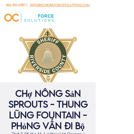
866.500.6587
|
info@ocworkforcesolutions.com
Chợ nông sản
Sprouts - Thung
lũng Fountain -
Phỏng vấn đi bộ