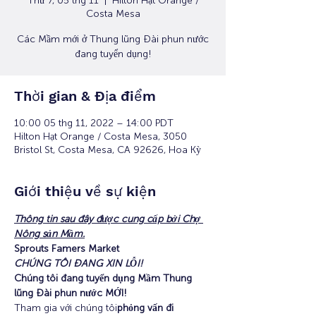
Thứ 7, 05 thg 11
  |  
Hilton Hạt Orange /
Costa Mesa
Các Mầm mới ở Thung lũng Đài phun nước
đang tuyển dụng!
Thời gian & Địa điểm
10:00 05 thg 11, 2022 – 14:00 PDT
Hilton Hạt Orange / Costa Mesa, 3050
Bristol St, Costa Mesa, CA 92626, Hoa Kỳ
Giới thiệu về sự kiện
Thông tin sau đây được cung cấp bởi Chợ 
Nông sản Mầm.
Sprouts Famers Market
CHÚNG TÔI ĐANG XIN LỖI!
Chúng tôi đang tuyển dụng Mầm Thung 
lũng Đài phun nước MỚI!
Tham gia với chúng tôi
phỏng vấn đi 