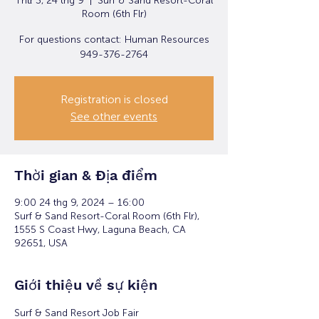
Thứ 3, 24 thg 9
  |  
Surf & Sand Resort-Coral
Room (6th Flr)
For questions contact: Human Resources
949-376-2764
Registration is closed
See other events
Thời gian & Địa điểm
9:00 24 thg 9, 2024 – 16:00
Surf & Sand Resort-Coral Room (6th Flr),
1555 S Coast Hwy, Laguna Beach, CA
92651, USA
Giới thiệu về sự kiện
Surf & Sand Resort Job Fair 