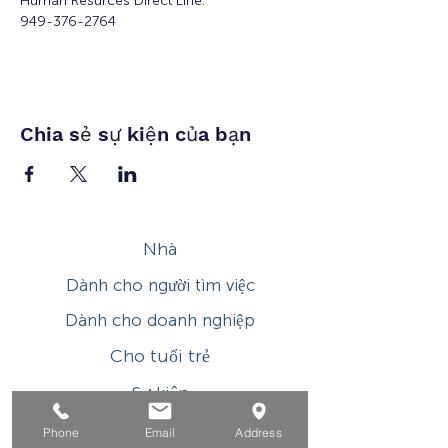
Human Resurces Direct Line:
949-376-2764
Chia sẻ sự kiện của bạn
Nhà
Dành cho người tìm việc
Dành cho doanh nghiệp
Cho tuổi trẻ
Sự kiện
Về
Phone
Email
Address