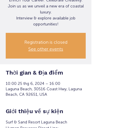
Enrich Your Career. Celebrate Creativity.
Join us as we unveil a new era of coastal
luxury.
Interview & explore available job
opportunities!
Registration is closed
See other events
Thời gian & Địa điểm
10:00 25 thg 6, 2024 – 16:00
Laguna Beach, 30516 Coast Hwy, Laguna
Beach, CA 92651, USA
Giới thiệu về sự kiện
Surf & Sand Resort Laguna Beach