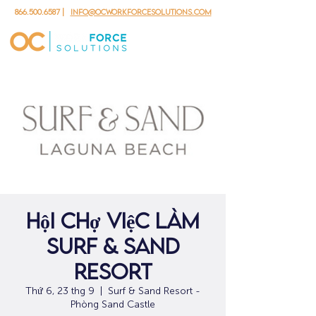
866.500.6587
|
info@ocworkforcesolutions.com
Hội chợ việc làm
Surf & Sand
Resort
Thứ 6, 23 thg 9
  |  
Surf & Sand Resort -
Phòng Sand Castle